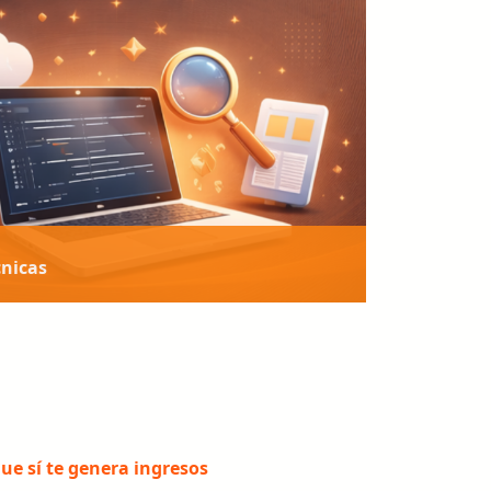
cnicas
 plataformas esenciales para el trabajo como
e a gestionar tareas, coordinar proyectos,
comunicación y optimizar procesos digitales
r de forma eficiente con empresas y equipos
ue sí te genera ingresos