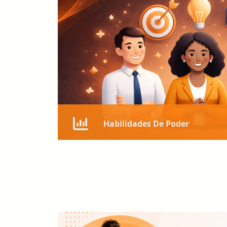
Habilidades De Poder
Desarrolla las habilidades clave que marcan 
remoto: comunicación efectiva, inteligencia
proactividad.
Conoce Más